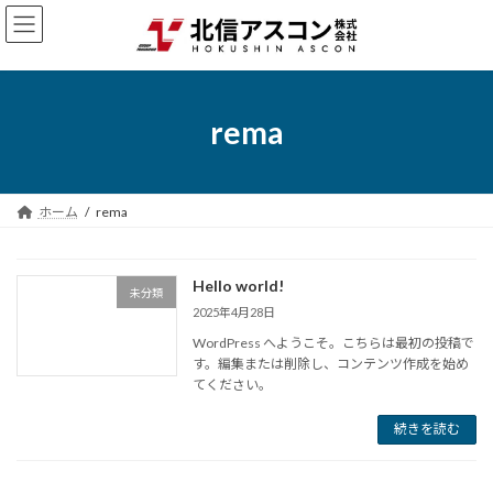
コ
ナ
ン
ビ
テ
ゲ
ン
ー
ツ
シ
へ
ョ
rema
ス
ン
キ
に
ッ
移
プ
動
ホーム
rema
Hello world!
未分類
2025年4月28日
WordPress へようこそ。こちらは最初の投稿で
す。編集または削除し、コンテンツ作成を始め
てください。
続きを読む